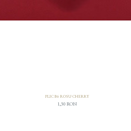
PLIC B6 ROSU CHERRY
Preț
1,30 RON